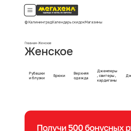
Условия пользования
Политика конфиденциальности
Смотреть все даты
©️ Мегахенд 2026. Все права защищены.
Калининград
Календарь скидок
Магазины
Москва
Главная
-
Женское
Женское
Джемперы
Рубашки
Верхняя
Брюки
, свитеры ,
Дж
и блузки
одежда
кардиганы