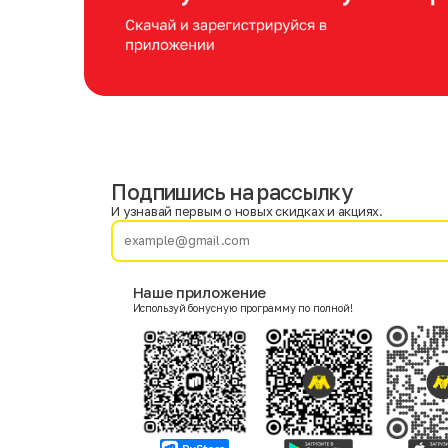
Подпишись на рассылку
Имя
Фамилия
И узнавай первым о новых скидках и акциях.
E-mail
Наше приложение
Используй бонусную программу по полной!
Пол
Мужской
Женский
Согласие на получение чеков по электронной почте