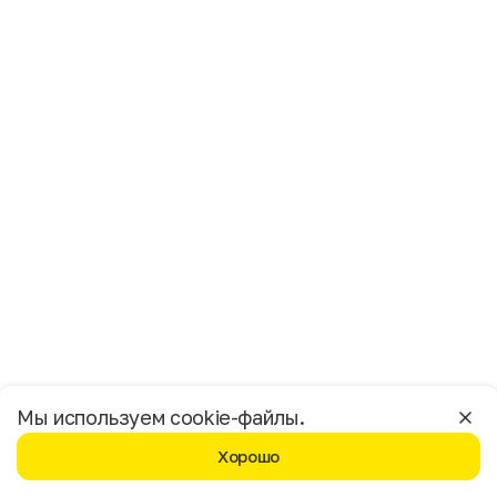
Имя
Фамилия
E-mail
Пол
Мужской
Женский
Согласие на получение чеков по электронной почте
Москва
Мы используем cookie-файлы.
Хорошо