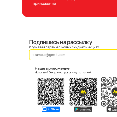
Подпишись на рассылку
Имя
Фамилия
И узнавай первым о новых скидках и акциях.
E-mail
Наше приложение
Используй бонусную программу по полной!
Пол
Мужской
Женский
Согласие на получение чеков по электронной почте