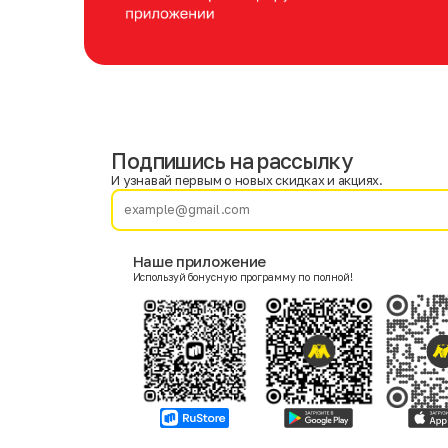
Подпишись на рассылку
Имя
Фамилия
И узнавай первым о новых скидках и акциях.
E-mail
Наше приложение
Используй бонусную программу по полной!
Пол
Мужской
Женский
Согласие на получение чеков по электронной почте