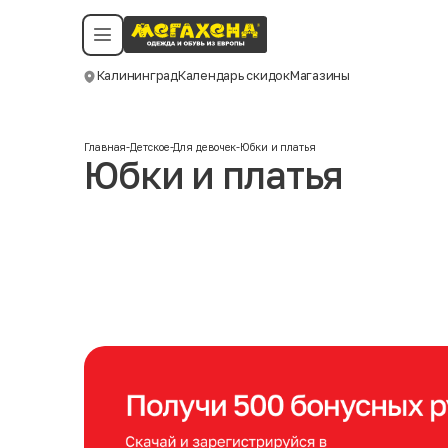
Условия пользования
Политика конфиденциальности
Смотреть все даты
©️ Мегахенд 2026. Все права защищены.
Калининград
Календарь скидок
Магазины
Москва
Главная
-
Детское
-
Для девочек
-
Юбки и платья
Юбки и платья