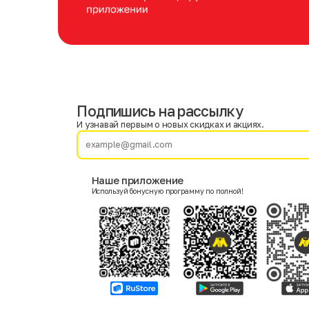
Подпишись на рассылку
Имя
Фамилия
И узнавай первым о новых скидках и акциях.
E-mail
Наше приложение
Используй бонусную программу по полной!
Пол
Мужской
Женский
Согласие на получение чеков по электронной почте