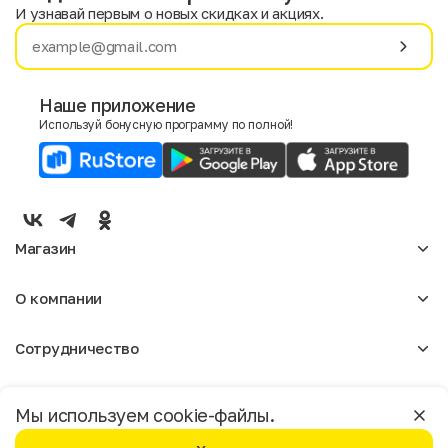
И узнавай первым о новых скидках и акциях.
Имя
Фамилия
Наше приложение
Используй бонусную программу по полной!
E-mail
Пол
Мужской
Женский
Магазин
Согласие на получение чеков по электронной почте
Женское
О компании
Мужское
Аксессуары
О нас
Детское
Сотрудничество
Отзывы
Блог
Оптовикам
Вакансии
Помощь
Москва
Арендодателям
Магазины
Мы используем cookie-файлы.
Реклама
Доставка и оплата
Бонусная программа