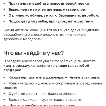
Практична и удобна в повседневной носке.
Выполнена из качественных материалов.
Отлично комбинируется с базовым гардеробом.
Подходит для учёбы, прогулок, путешествий.
Бренд AmericaToday ценится за то, что дарит ощущение
расслабленного американского стиля — с нотками
дерзости и молодости.
Что вы найдёте у нас?
В разделе AmericaToday на сайте Мегахенд вы можете
купить одежду, которая легко
впишется
в
любой
гардероб:
Кардиганы, свитеры и джемперы — тёплые и стильные;
Женские брюки и джинсы — спортивные и повседневные
модели;
Футболки и топы — для базовых образов;
Верхняя одежда — куртки, парки, ветровки;
Шорты — удобные и актуальные фасоны.