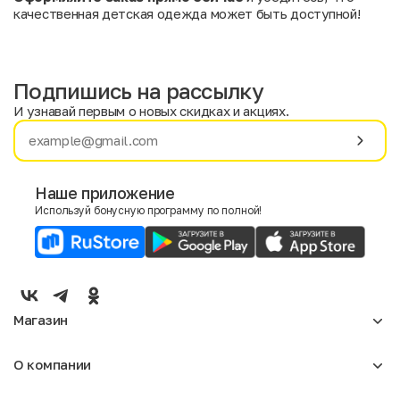
качественная детская одежда может быть доступной!
Подпишись на рассылку
И узнавай первым о новых скидках и акциях.
Имя
Фамилия
Наше приложение
Используй бонусную программу по полной!
E-mail
Пол
Мужской
Женский
Магазин
Согласие на получение чеков по электронной почте
Женское
О компании
Мужское
Аксессуары
О нас