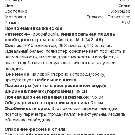
Цвет
Синий
Состояние
Хорошее
Материал
Вискоза | Полиэстер
Размер
S/M
Пончо-накидка женское
Размер:
44 (российский).
Универсальная модель
свободного кроя
, подойдет на
M-L (42-46)
.
Состав:
70% полиэстер, 25% вискоза, 5% эластан.
Идеальный баланс: полиэстер обеспечивает прочность и
несминаемость, вискоза дарит мягкость и комфорт, а
эластан добавляет легкую эластичность для лучшей
посадки.
Внимание:
на левой стороне ( спереди/сбоку)
присутствует
небольшое пятно
Параметры (сняты в расправленном виде):
Ширина в плечах (горловина):
39 см
Полная ширина изделия (в размахе):
96 см
Общая длина от горловины до низа:
74 см
Особенность кроя:
Это пончо или широкая накидка,
поэтому параметры "грудь/талия" не актуальны. Модель
объемная, свободная.
Описание фасона и стиля:
Стильное
объемное пончо
или
широкая накидка
—